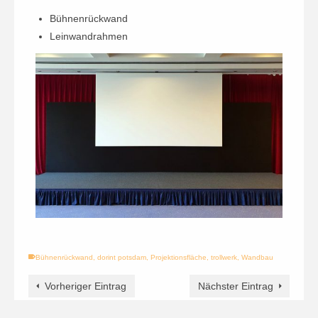
Bühnenrückwand
Leinwandrahmen
Bühnenrückwand
,
dorint potsdam
,
Projektionsfläche
,
trollwerk
,
Wandbau
Vorheriger Eintrag
Nächster Eintrag