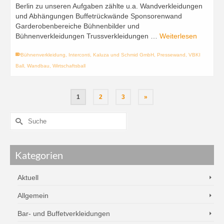
Berlin zu unseren Aufgaben zählte u.a. Wandverkleidungen
und Abhängungen Buffetrückwände Sponsorenwand
Garderobenbereiche Bühnenbilder und
Bühnenverkleidungen Trussverkleidungen …
Weiterlesen
Bühnenverkleidung
,
Interconti
,
Kaluza und Schmid GmbH
,
Pressewand
,
VBKI
Ball
,
Wandbau
,
Wirtschaftsball
1
2
3
»
Kategorien
Aktuell
Allgemein
Bar- und Buffetverkleidungen