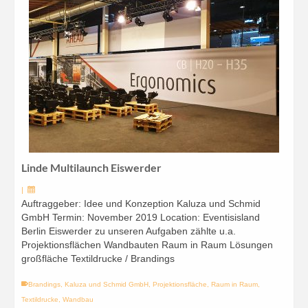
Linde Multilaunch Eiswerder
|
Auftraggeber: Idee und Konzeption Kaluza und Schmid
GmbH Termin: November 2019 Location: Eventisisland
Berlin Eiswerder zu unseren Aufgaben zählte u.a.
Projektionsflächen Wandbauten Raum in Raum Lösungen
großfläche Textildrucke / Brandings
Brandings
,
Kaluza und Schmid GmbH
,
Projektionsfläche
,
Raum in Raum
,
Textildrucke
,
Wandbau