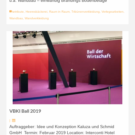
u.a. Wandbau – einwandig Brandings Bodenbeläge
artribute
,
Heeresbäckerei
,
Raum in Raum
,
Tribünenverkleidung
,
Verlegearbeiten
,
Wandbau
,
Wandverkleidung
VBKI Ball 2019
|
Auftraggeber: Idee und Konzeption Kaluza und Schmid
GmbH Termin: Februar 2019 Location: Interconti Hotel