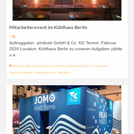
Mitarbeiterevent im Kühlhaus Berlin
|
Auftraggeber: artribute GmbH & Co. KG Termin: Februar
2024 Location: Kühlhaus Berlin zu unseren Aufgaben zählte
u.a.
artribute
,
Bühnenrückwand
,
Incentives
,
Kühlhaus Berlin
,
Pressewand
,
Sponsorenwand
,
Verlegearbeiten
,
Wandbau