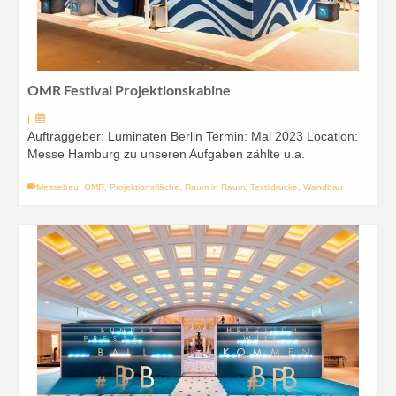
OMR Festival Projektionskabine
|
Auftraggeber: Luminaten Berlin Termin: Mai 2023 Location:
Messe Hamburg zu unseren Aufgaben zählte u.a.
Messebau
,
OMR
,
Projektionsfläche
,
Raum in Raum
,
Textildrucke
,
Wandbau