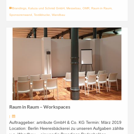
Brandings
,
Kaluza und Schmid GmbH
,
Messebau
,
OMR
,
Raum in Raum
,
Sponsorenwand
,
Textildrucke
,
Wandbau
Raum in Raum – Workspaces
|
Auftraggeber: artribute GmbH & Co. KG Termin: März 2019
Location: Berlin Heeresbäckerei zu unseren Aufgaben zählte