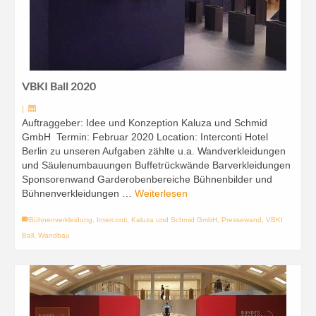
VBKI Ball 2020
|
Auftraggeber: Idee und Konzeption Kaluza und Schmid
GmbH Termin: Februar 2020 Location: Interconti Hotel
Berlin zu unseren Aufgaben zählte u.a. Wandverkleidungen
und Säulenumbauungen Buffetrückwände Barverkleidungen
Sponsorenwand Garderobenbereiche Bühnenbilder und
Bühnenverkleidungen …
Weiterlesen
Bühnenverkleidung
,
Interconti
,
Kaluza und Schmid GmbH
,
Pressewand
,
VBKI
Ball
,
Wandbau