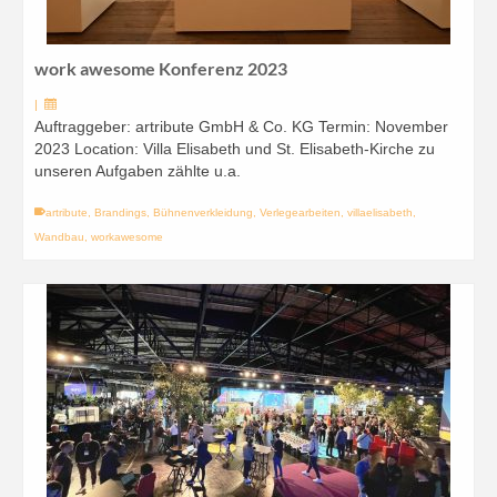
work awesome Konferenz 2023
|
Auftraggeber: artribute GmbH & Co. KG Termin: November
2023 Location: Villa Elisabeth und St. Elisabeth-Kirche zu
unseren Aufgaben zählte u.a.
artribute
,
Brandings
,
Bühnenverkleidung
,
Verlegearbeiten
,
villaelisabeth
,
Wandbau
,
workawesome