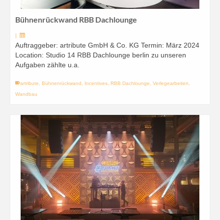
Bühnenrückwand RBB Dachlounge
|
Auftraggeber: artribute GmbH & Co. KG Termin: März 2024
Location: Studio 14 RBB Dachlounge berlin zu unseren
Aufgaben zählte u.a.
artribute
,
Bühnenrückwand
,
Incentives
,
RBB Dachlounge
,
Verlegearbeiten
,
Wandbau