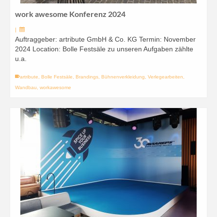
work awesome Konferenz 2024
|
Auftraggeber: artribute GmbH & Co. KG Termin: November
2024 Location: Bolle Festsäle zu unseren Aufgaben zählte
u.a.
artribute
,
Bolle Festsäle
,
Brandings
,
Bühnenverkleidung
,
Verlegearbeiten
,
Wandbau
,
workawesome