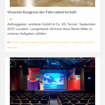
Vivavelo Kongress der Fahrradwirtschaft
|
Auftraggeber: artribute GmbH & Co. KG Termin: September
2022 Location: Langenbeck-Virchow-Haus Berlin Mitte zu
unseren Aufgaben zählten:
artribute
,
Bühnenrückwand
,
Langenbeck-Virchow-Haus
,
Textildrucke
,
Vivavelo
,
Wandbau