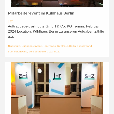
Mitarbeiterevent im Kühlhaus Berlin
|
Auftraggeber: artribute GmbH & Co. KG Termin: Februar
2024 Location: Kühlhaus Berlin zu unseren Aufgaben zählte
u.a.
artribute
,
Bühnenrückwand
,
Incentives
,
Kühlhaus Berlin
,
Pressewand
,
Sponsorenwand
,
Verlegearbeiten
,
Wandbau