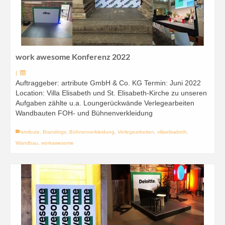
work awesome Konferenz 2022
|
Auftraggeber: artribute GmbH & Co. KG Termin: Juni 2022
Location: Villa Elisabeth und St. Elisabeth-Kirche zu unseren
Aufgaben zählte u.a. Loungerückwände Verlegearbeiten
Wandbauten FOH- und Bühnenverkleidung
artribute
,
Brandings
,
Bühnenverkleidung
,
Verlegearbeiten
,
villaelisabeth
,
Wandbau
,
workawesome