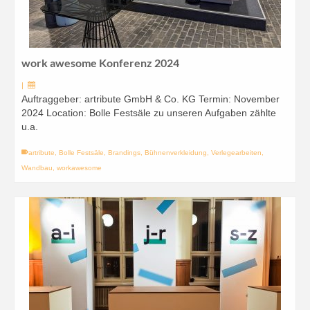
work awesome Konferenz 2024
|
Auftraggeber: artribute GmbH & Co. KG Termin: November
2024 Location: Bolle Festsäle zu unseren Aufgaben zählte
u.a.
artribute
,
Bolle Festsäle
,
Brandings
,
Bühnenverkleidung
,
Verlegearbeiten
,
Wandbau
,
workawesome