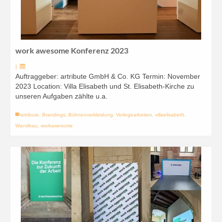
work awesome Konferenz 2023
|
Auftraggeber: artribute GmbH & Co. KG Termin: November
2023 Location: Villa Elisabeth und St. Elisabeth-Kirche zu
unseren Aufgaben zählte u.a.
artribute
,
Brandings
,
Bühnenverkleidung
,
Verlegearbeiten
,
villaelisabeth
,
Wandbau
,
workawesome