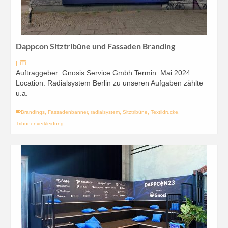
Dappcon Sitztribüne und Fassaden Branding
|
Auftraggeber: Gnosis Service Gmbh Termin: Mai 2024
Location: Radialsystem Berlin zu unseren Aufgaben zählte
u.a.
Brandings
,
Fassadenbanner
,
radialsystem
,
Sitztribüne
,
Textildrucke
,
Tribünenverkleidung