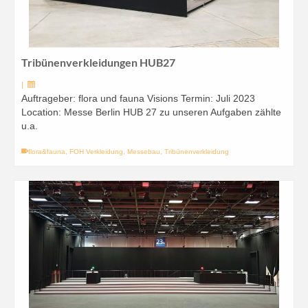
Tribünenverkleidungen HUB27
|
Auftrageber: flora und fauna Visions Termin: Juli 2023
Location: Messe Berlin HUB 27 zu unseren Aufgaben zählte
u.a.
flora&fauna
,
FOH Verkleidung
,
Messebau
,
Tribünenverkleidung