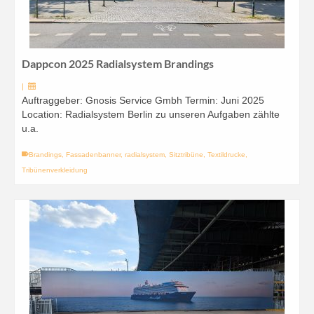
Dappcon 2025 Radialsystem Brandings
|
Auftraggeber: Gnosis Service Gmbh Termin: Juni 2025
Location: Radialsystem Berlin zu unseren Aufgaben zählte
u.a.
Brandings
,
Fassadenbanner
,
radialsystem
,
Sitztribüne
,
Textildrucke
,
Tribünenverkleidung