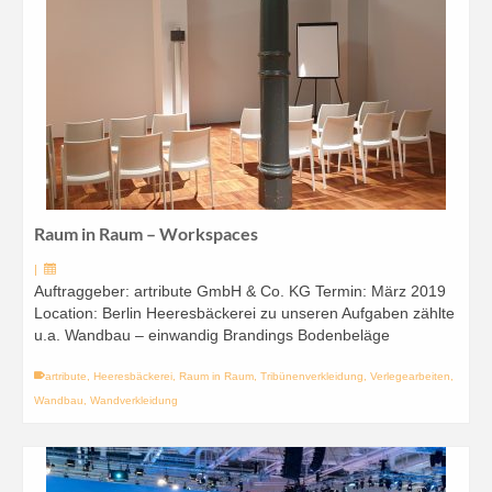
Raum in Raum – Workspaces
|
Auftraggeber: artribute GmbH & Co. KG Termin: März 2019
Location: Berlin Heeresbäckerei zu unseren Aufgaben zählte
u.a. Wandbau – einwandig Brandings Bodenbeläge
artribute
,
Heeresbäckerei
,
Raum in Raum
,
Tribünenverkleidung
,
Verlegearbeiten
,
Wandbau
,
Wandverkleidung