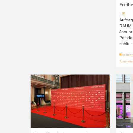
Freihe
|
Auftra
RAUM.B
Januar 
Potsda
zählte:
kasten
Sponsor