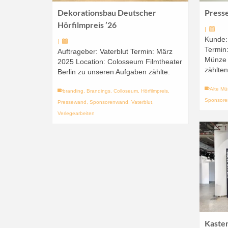
Dekorationsbau Deutscher
Press
Hörfilmpreis ’26
|
Kunde:
|
Termin:
Auftrageber: Vaterblut Termin: März
Münze 
2025 Location: Colosseum Filmtheater
zählten
Berlin zu unseren Aufgaben zählte:
Alte M
branding
,
Brandings
,
Colloseum
,
Hörfilmpreis
,
Sponsor
Pressewand
,
Sponsorenwand
,
Vaterblut
,
Verlegearbeiten
Kaste