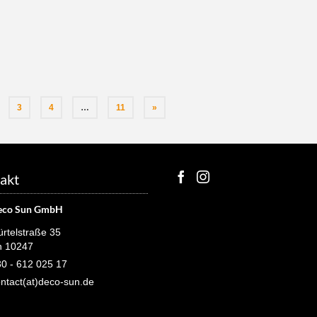
3
4
…
11
»
akt
eco Sun GmbH
rtelstraße 35
n 10247
0 - 612 025 17
ntact(at)deco-sun.de