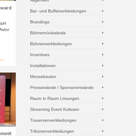
Award
Bar- und Buffetverkleidungen
Brandings
mbH
Astor
Bühnenrückwände
Bühnenverkleidungen
Incentives
ten
Installationen
Messebauten
Pressewände / Sponsorenwände
Raum in Raum Lösungen
Streaming Event Kulissen
Traversenverkleidungen
Tribünenverkleidungen
ummit