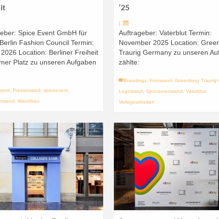
it
’25
|
geber: Spice Event GmbH für
Auftrageber: Vaterblut Termin:
erlin Fashion Council Termin:
November 2025 Location: Gree
2026 Location: Berliner Freiheit
Traurig Germany zu unseren Au
mer Platz zu unseren Aufgaben
zählte:
Brandings
,
Fotowand
,
Greenberg Traurig
wand
,
Pressewand
,
spiceevent
,
Logowand
,
Sponsorenwand
,
Vaterblut
,
enwand
,
Wandbau
Verlegearbeiten