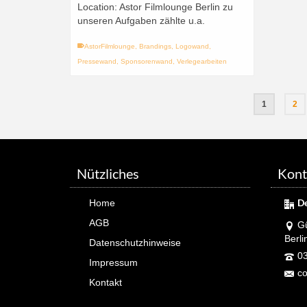
Location: Astor Filmlounge Berlin zu
unseren Aufgaben zählte u.a.
AstorFilmlounge
,
Brandings
,
Logowand
,
Pressewand
,
Sponsorenwand
,
Verlegearbeiten
1
2
Nützliches
Kont
D
Home
AGB
Gü
Berli
Datenschutzhinweise
03
Impressum
co
Kontakt