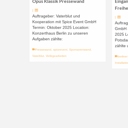
Opus Klassik Pressewand
Eingan
Freihe
|
Auftrageber: Vaterblut und
|
Kooperation mit Spice Event GmbH
Auftra
Termin: Oktober 2025 Location:
GmbH &
Konzerthaus Berlin zu unseren
2025 Lo
Aufgaben zählte:
Potsda
zählte 
Pressewand
,
spiceevent
,
Sponsorenwand
,
Vaterblut
,
Verlegearbeiten
berliner
Installatio