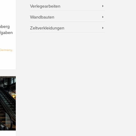
Verlegearbeiten
Wandbauten
nberg
Zeltverkleidungen
fgaben
 Germany
,