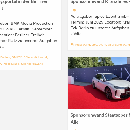
gsportal in der Berliner
Sponsorenwand Kranzlerec
it
|
Auftrageber: Spice Event GmbH
Termin: Juni 2025 Location: Kra
geber: BMK Media Production
Eck Berlin zu unseren Aufgaben
 Co KG Termin: September
zählte:
cation: Berliner Freiheit
mer Platz zu unseren Aufgaben
Pressewand
,
spiceevent
,
Sponsorenwan
u.a.
 Freiheit
,
BMKTV
,
Bühnenrückwand
,
n
,
Pressewand
,
Sponsorenwand
Sponsorenwand Staatsoper 
Alle