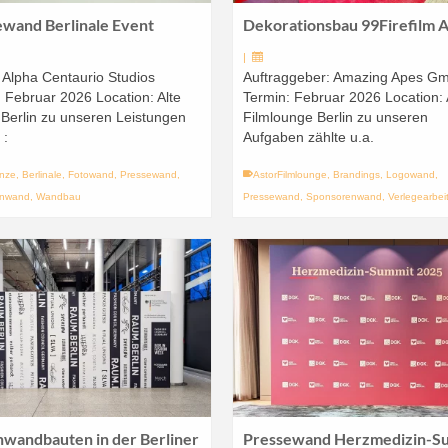
ewand Berlinale Event
Dekorationsbau 99Firefilm 
|
 Alpha Centaurio Studios
Auftraggeber: Amazing Apes G
 Februar 2026 Location: Alte
Termin: Februar 2026 Location: 
Berlin zu unseren Leistungen
Filmlounge Berlin zu unseren
 :
Aufgaben zählte u.a.
ünze
,
Berlinale
,
Fotowand
,
Pressewand
,
AstorFilmlounge
,
Brandings
,
Logowand
,
enwand
,
Wandbau
Pressewand
,
Sponsorenwand
,
Verlegearbei
nwandbauten in der Berliner
Pressewand Herzmedizin-S