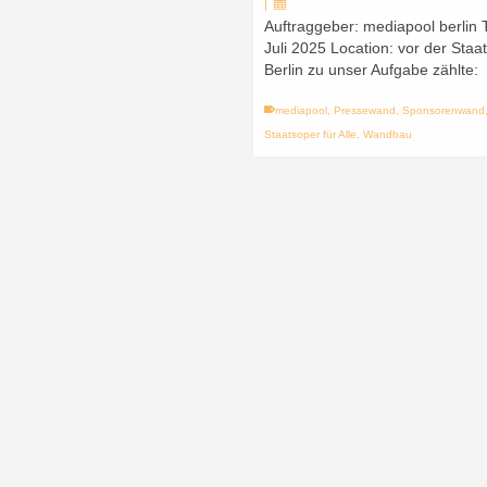
|
Auftraggeber: mediapool berlin 
Juli 2025 Location: vor der Staa
Berlin zu unser Aufgabe zählte:
mediapool
,
Pressewand
,
Sponsorenwand
Staatsoper für Alle
,
Wandbau