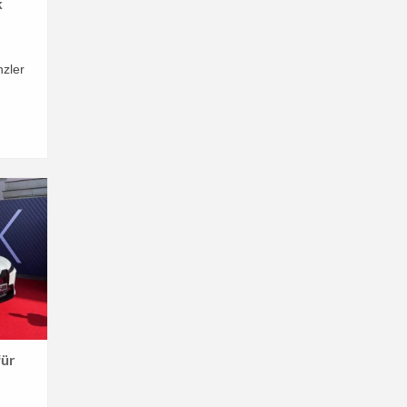
k
nzler
d
für