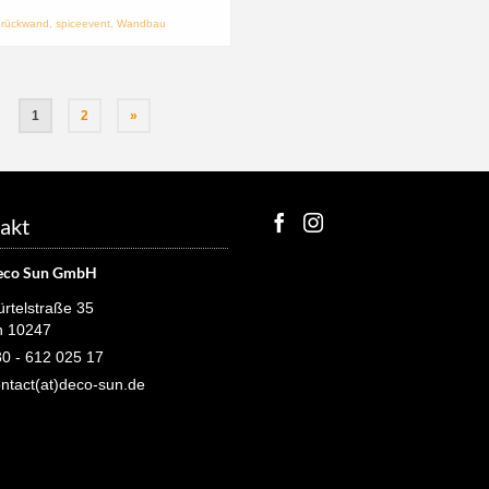
rückwand
,
spiceevent
,
Wandbau
1
2
»
akt
eco Sun GmbH
rtelstraße 35
n 10247
0 - 612 025 17
ntact(at)deco-sun.de