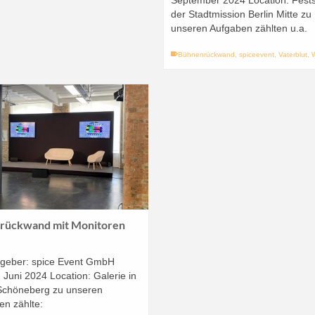
September 2024 Location: Fest
der Stadtmission Berlin Mitte zu
unseren Aufgaben zählten u.a.
Bühnenrückwand
,
spiceevent
,
Vaterblut
,
rückwand mit Monitoren
ggeber: spice Event GmbH
 Juni 2024 Location: Galerie in
 Schöneberg zu unseren
en zählte: