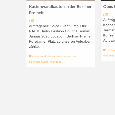
Kastenwandbauten in der Berliner
Opus 
Freiheit
|
Auftrag
|
Kooper
Auftrageber: Spice Event GmbH für
Termin
RAUM.Berlin Fashion Council Termin:
Konzer
Januar 2026 Location: Berliner Freiheit
Aufgab
Potsdamer Platz zu unseren Aufgaben
zählte:
Presse
Vaterblut
kastenwand
,
Pressewand
,
spiceevent
,
Sponsorenwand
,
Wandbau