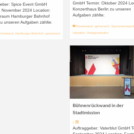
GmbH Termin: Oktober 2024 Loc
geber: Spice Event GmbH
Konzerthaus Berlin zu unseren
: November 2024 Location:
Aufgaben zählte:
sraum Hamburger Bahnhof
zu unseren Aufgaben zählte:
Pressewand
,
spiceevent
,
Sponsorenwan
Vaterblut
,
Verlegearbeiten
rückwand
,
Hamburger Bahnhof
,
spiceevent
Bühnenrückwand in der
Stadtmission
|
Auftraggeber: Vaterblut GmbH T