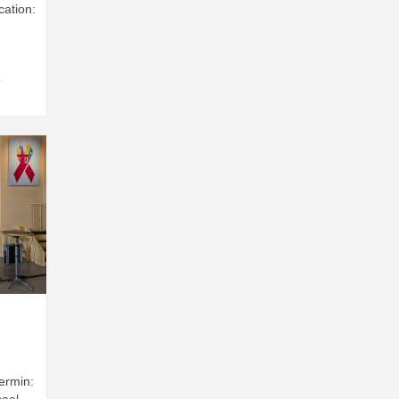
ation:
d
,
ermin: