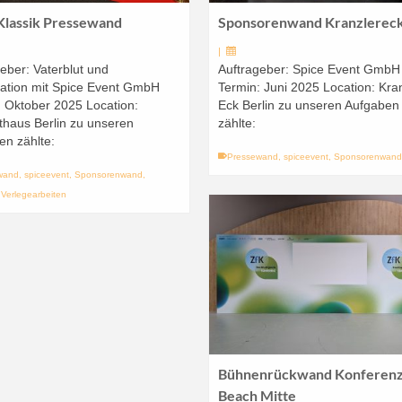
Klassik Pressewand
Sponsorenwand Kranzlerec
|
eber: Vaterblut und
Auftrageber: Spice Event GmbH
ation mit Spice Event GmbH
Termin: Juni 2025 Location: Kra
: Oktober 2025 Location:
Eck Berlin zu unseren Aufgaben
thaus Berlin zu unseren
zählte:
en zählte:
Pressewand
,
spiceevent
,
Sponsorenwan
wand
,
spiceevent
,
Sponsorenwand
,
,
Verlegearbeiten
Bühnenrückwand Konferen
Beach Mitte