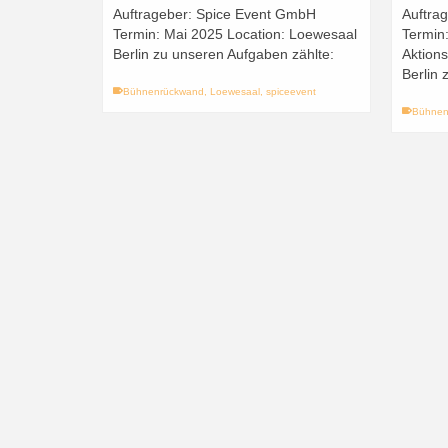
Auftrageber: Spice Event GmbH
Auftra
Termin: Mai 2025 Location: Loewesaal
Termin
Berlin zu unseren Aufgaben zählte:
Aktion
Berlin 
Bühnenrückwand
,
Loewesaal
,
spiceevent
Bühnen