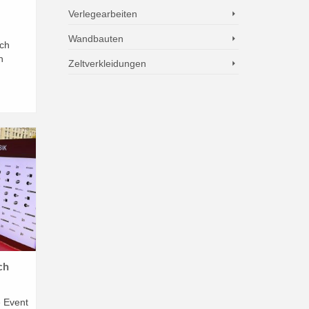
Verlegearbeiten
Wandbauten
ach
n
Zeltverkleidungen
ch
e Event