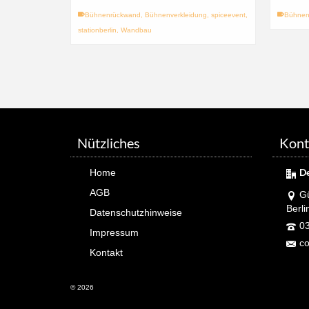
Bühnenrückwand
,
Bühnenverkleidung
,
spiceevent
,
Bühnen
stationberlin
,
Wandbau
Nützliches
Kont
D
Home
AGB
Gü
Berli
Datenschutzhinweise
03
Impressum
co
Kontakt
© 2026