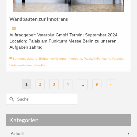
Wandbauten zur Innotrans
|
Auftraggeber: Vaterblut GmbH Termin: September 2024
Location: Palais am Funkturm Messe Berlin zu unseren
Aufgaben zählte:
Bühnenrückwand
,
Bühnenverkleidung
,
Innotrans
,
PalaisAmFunkturm
,
Vaterblut
,
Verlegearbeiten
,
Wandbau
1
2
3
4
…
9
»
Kategorien
Aktuell