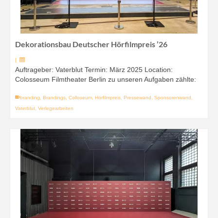
Dekorationsbau Deutscher Hörfilmpreis ’26
|
Auftrageber: Vaterblut Termin: März 2025 Location:
Colosseum Filmtheater Berlin zu unseren Aufgaben zählte:
branding
,
Brandings
,
Colloseum
,
Hörfilmpreis
,
Pressewand
,
Sponsorenwand
,
Vaterblut
,
Verlegearbeiten