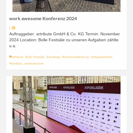
work awesome Konferenz 2024
|
Auftraggeber: artribute GmbH & Co. KG Termin: November
2024 Location: Bolle Festsäle zu unseren Aufgaben zählte
u.a.
artribute
,
Bolle Festsäle
,
Brandings
,
Bühnenverkleidung
,
Verlegearbeiten
,
Wandbau
,
workawesome