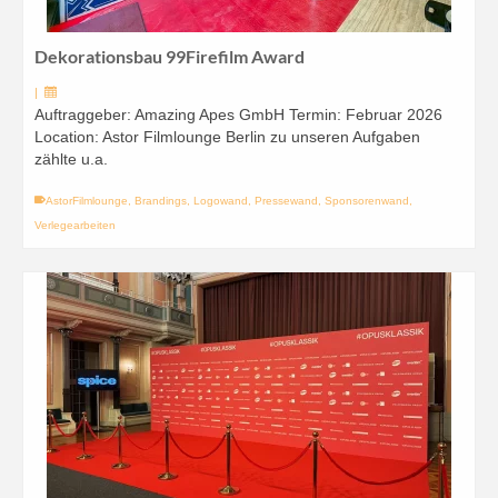
Dekorationsbau 99Firefilm Award
|
Auftraggeber: Amazing Apes GmbH Termin: Februar 2026
Location: Astor Filmlounge Berlin zu unseren Aufgaben
zählte u.a.
AstorFilmlounge
,
Brandings
,
Logowand
,
Pressewand
,
Sponsorenwand
,
Verlegearbeiten