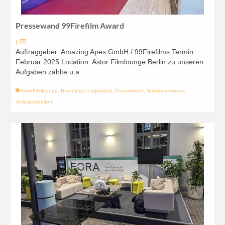
Pressewand 99Firefilm Award
|
Auftraggeber: Amazing Apes GmbH / 99Firefilms Termin:
Februar 2025 Location: Astor Filmlounge Berlin zu unseren
Aufgaben zählte u.a.
AstorFilmlounge
,
Brandings
,
Logowand
,
Pressewand
,
Sponsorenwand
,
Verlegearbeiten