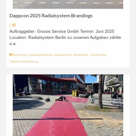
Dappcon 2025 Radialsystem Brandings
|
Auftraggeber: Gnosis Service Gmbh Termin: Juni 2025
Location: Radialsystem Berlin zu unseren Aufgaben zählte
u.a.
Brandings
,
Fassadenbanner
,
radialsystem
,
Sitztribüne
,
Textildrucke
,
Tribünenverkleidung