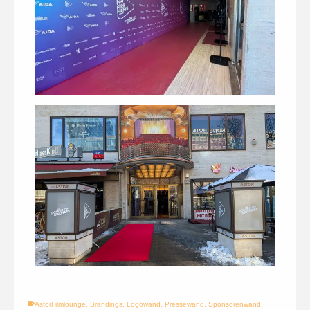
AstorFilmlounge
,
Brandings
,
Logowand
,
Pressewand
,
Sponsorenwand
,