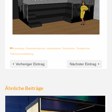
Brandings
,
Fassadenbanner
,
radialsystem
,
Sitztribüne
,
Textildrucke
,
Tribünenverkleidung
Vorheriger Eintrag
Nächster Eintrag
Ähnliche Beiträge