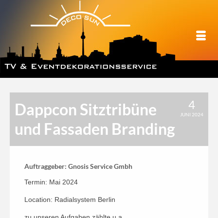
4
Dappcon Sitztribüne
JUNI 2024
und Fassaden Branding
Auftraggeber: Gnosis Service Gmbh
Termin: Mai 2024
Location: Radialsystem Berlin
zu unseren Aufgaben zählte u.a.