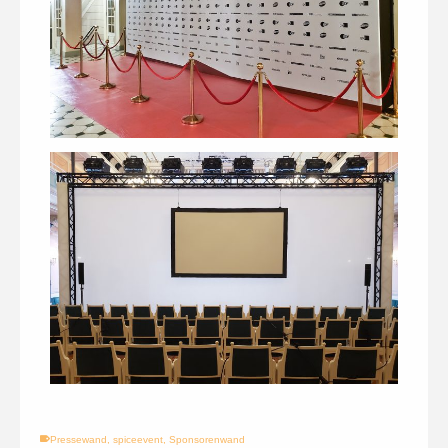
Pressewand
,
spiceevent
,
Sponsorenwand