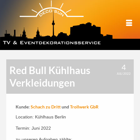
4
Red Bull Kühlhaus
JULI 2022
Verkleidungen
Kunde:
Schach zu Dritt
und
Trollwerk GbR
Location: Kühlhaus Berlin
Termin: Juni 2022
zu unseren Aufgaben zählte: