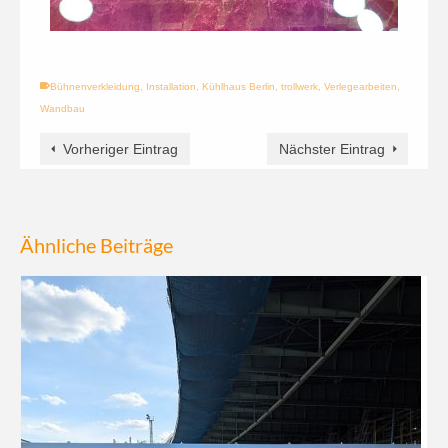
Bühnenverkleidung
,
Installation
,
Kühlhaus Berlin
,
trollwerk
,
Verlegearbeiten
,
Wandbau
Vorheriger Eintrag
Nächster Eintrag
Ähnliche Beiträge