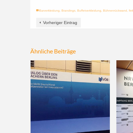
Barverkleidung
,
Brandings
,
Buffetverkleidung
,
Bühnenrückwand
,
fi
Vorheriger Eintrag
Ähnliche Beiträge