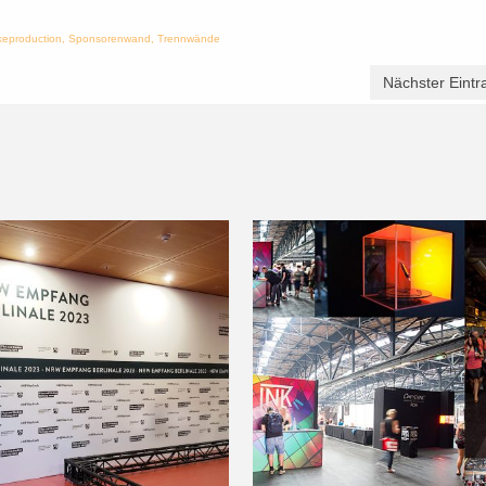
nkeproduction
,
Sponsorenwand
,
Trennwände
Nächster Eintr