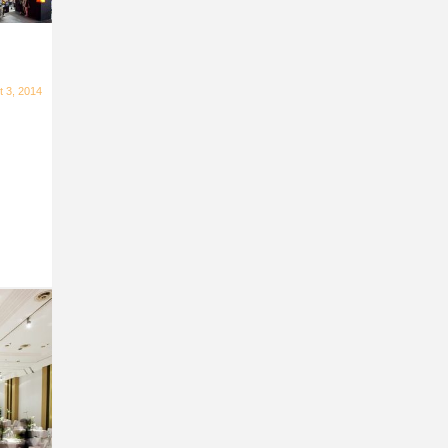
t 3, 2014
n