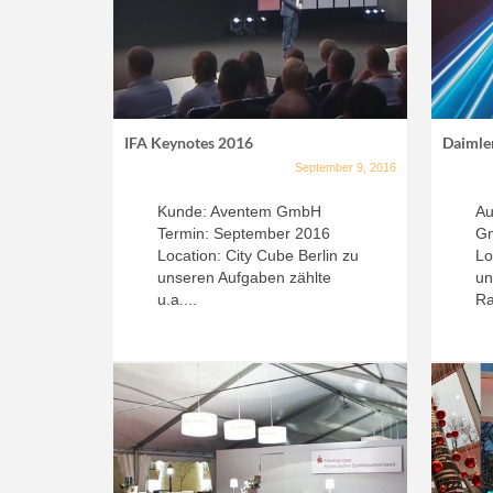
IFA Keynotes 2016
Daimle
September 9, 2016
Kunde: Aventem GmbH
Au
Termin: September 2016
Gm
Location: City Cube Berlin zu
Lo
unseren Aufgaben zählte
un
u.a....
Ra