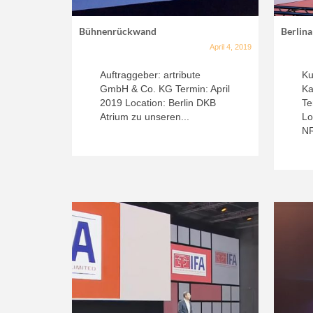
Bühnenrückwand
Berlin
April 4, 2019
Auftraggeber: artribute
Ku
GmbH & Co. KG Termin: April
Ka
2019 Location: Berlin DKB
Te
Atrium zu unseren...
Lo
NR