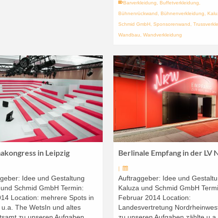
Barverkleidung
,
Buffetverkleidung
,
Bühnenrückwand
,
Bühnenverkleidung
,
Kalu
Schmid GmbH
,
Sponsorenwand
,
Trussverkl
Wandbau
,
Wandverkleidung
kongress in Leipzig
Berlinale Empfang in der LV
|
ggeber: Idee und Gestaltung
Auftraggeber: Idee und Gestalt
 und Schmid GmbH Termin:
Kaluza und Schmid GmbH Termi
014 Location: mehrere Spots in
Februar 2014 Location:
 u.a. The WetsIn und altes
Landesvertretung Nordrheinwes
tsamt zu unseren Aufgaben
zu unseren Aufgaben zählte u.a.