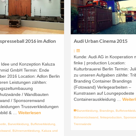
spresseball 2016 im Adlon
Audi Urban Cinema 2015
|
Kunde: Audi AG in Kooperation 
finke | production Location:
 Idee und Konzeption Kaluza
Kulturbrauerei Berlin Termin: Ju
hmid GmbH Termin: Ende
zu unseren Aufgaben zählte: Tr
er 2016 Location: Adlon Berlin
Branding Container Brandings
eren Leistungen zählten:
(Fotowand) Verlegearbeiten –
ngszeltumbauung
Kunstrasen auf Loungepodeste
chutzwände / Wandbauten
Containerauskleidung …
Weiter
wand / Sponsorenwand
kleidungen Trussverkleidungen
Barverkleidung
,
Brandings
,
Buffetverkleid
bild & …
Weiterlesen
Bühnenrückwand
,
finkeproduction
,
Sponso
erlin
,
Barverkleidung
,
Buffetverkleidung
,
Trennwände
ückwand
,
Bühnenverkleidung
,
Kaluza und