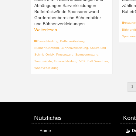
Abhängungen Barverkleidungen
zählte
Buffetrückwände Sponsorenwand
Buffet
Garderobenbereiche Bühnenbilder
und Bühnenverkleidungen …
Barverk
Weiterlesen
Bühnenr
Sponsor
Barverkleidung
,
Buffetverkleidung
,
Bühnenrückwand
,
Bühnenverkleidung
,
Kaluza und
Schmid GmbH
,
Pressewand
,
Sponsorenwand
,
Trennwände
,
Trussverkleidung
,
VBKI Ball
,
Wandbau
,
Wandverkleidung
1
Nützliches
Kont
D
Home