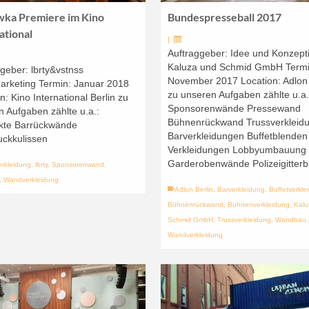
wka Premiere im Kino
Bundespresseball 2017
ational
|
Auftraggeber: Idee und Konzept
Kaluza und Schmid GmbH Termi
geber: lbrty&vstnss
November 2017 Location: Adlon 
arketing Termin: Januar 2018
zu unseren Aufgaben zählte u.a
n: Kino International Berlin zu
Sponsorenwände Pressewand
 Aufgaben zählte u.a.:
Bühnenrückwand Trussverkleid
kte Barrückwände
Barverkleidungen Buffetblende
uckkulissen
Verkleidungen Lobbyumbauung
Garderobenwände Polizeigitter
erkleidung
,
lbrty
,
Sponsorenwand
,
,
Wandverkleidung
Adlon Berlin
,
Barverkleidung
,
Buffetverkle
Bühnenrückwand
,
Bühnenverkleidung
,
Kalu
Schmid GmbH
,
Trussverkleidung
,
Wandbau
,
Wandverkleidung