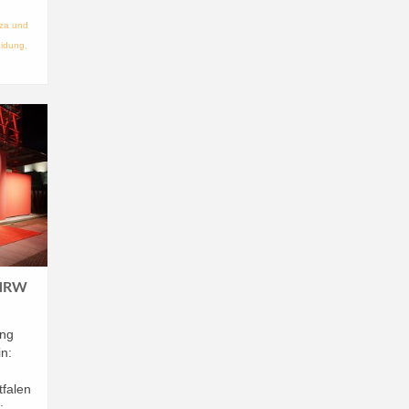
za und
eidung
,
 NRW
ung
n:
tfalen
: