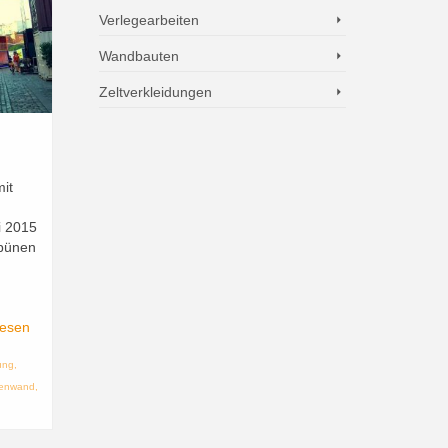
Verlegearbeiten
Wandbauten
Zeltverkleidungen
mit
li 2015
ibünen
lesen
ung
,
renwand
,