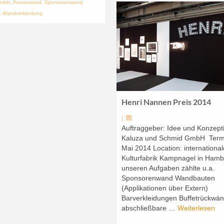
GmbH
,
Pressewand
,
Sponsorenwand
,
,
Wandverkleidung
Henri Nannen Preis 2014
|
Auftraggeber: Idee und Konzept
Kaluza und Schmid GmbH Term
Mai 2014 Location: international
Kulturfabrik Kampnagel in Hamb
unseren Aufgaben zählte u.a.
Sponsorenwand Wandbauten
(Applikationen über Extern)
Barverkleidungen Buffetrückwä
abschließbare …
Weiterlesen