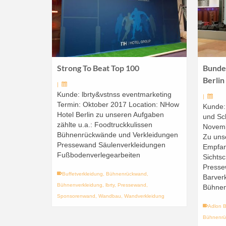
Strong To Beat Top 100
Bunde
Berlin
|
Kunde: lbrty&vstnss eventmarketing
|
Termin: Oktober 2017 Location: NHow
Kunde:
Hotel Berlin zu unseren Aufgaben
und Sc
zählte u.a.: Foodtruckkulissen
Novemb
Bühnenrückwände und Verkleidungen
Zu uns
Pressewand Säulenverkleidungen
Empfa
Fußbodenverlegearbeiten
Sichts
Presse
Buffetverkleidung
,
Bühnenrückwand
,
Barver
Bühnenverkleidung
,
lbrty
,
Pressewand
,
Bühnen
Sponsorenwand
,
Wandbau
,
Wandverkleidung
Adlon B
Bühnenr