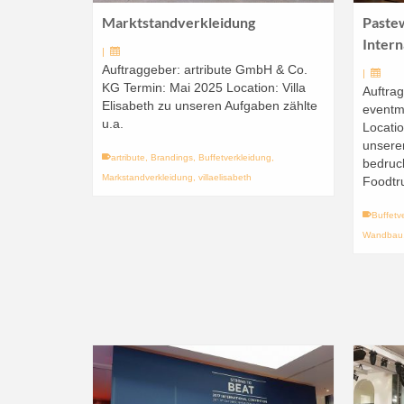
Marktstandverkleidung
Paste
Intern
|
Auftraggeber: artribute GmbH & Co.
|
KG Termin: Mai 2025 Location: Villa
Auftrag
Elisabeth zu unseren Aufgaben zählte
eventm
u.a.
Locatio
unseren
artribute
,
Brandings
,
Buffetverkleidung
,
bedruc
Markstandverkleidung
,
villaelisabeth
Foodtr
Buffetv
Wandbau