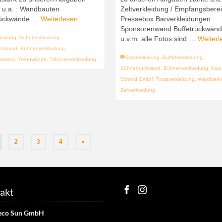
n u.a. : Wandbauten
Zeltverkleidung / Empfangsbere
rückwände …
Weiterlesen
Pressebox Barverkleidungen
Sponsorenwand Buffetrückwän
leidung
,
Buffetverkleidung
,
u.v.m. alle Fotos sind …
Weiterl
ückwand
,
Bühnenverkleidung
,
Barverkleidung
,
Buffetverkleidung
,
enwand
,
Trennwände
,
Tribünenverkleidung
Bühnenrückwand
,
Bühnenverkleidung
,
Kalu
Schmid GmbH
,
Trussverkleidung
,
Wandverkl
Zeltverkleidung
2
3
4
»
akt
eco Sun GmbH