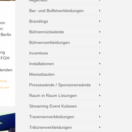
Bar- und Buffetverkleidungen
Brandings
ion
n:
Bühnenrückwände
Berlin
.
Bühnenverkleidungen
ung
Incentives
n FOH
Installationen
blenden
Messebauten
idung
,
Pressewände / Sponsorenwände
za und
Raum in Raum Lösungen
Streaming Event Kulissen
Traversenverkleidungen
Tribünenverkleidungen