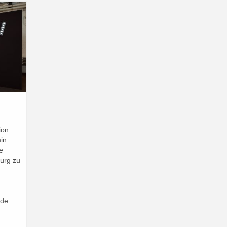
ion
in:
e
urg zu
nde