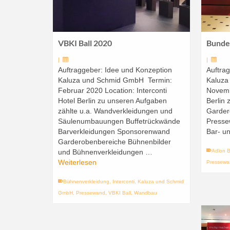
VBKI Ball 2020
Bunde
|
|
Auftraggeber: Idee und Konzeption
Auftra
Kaluza und Schmid GmbH Termin:
Kaluza
Februar 2020 Location: Interconti
Novemb
Hotel Berlin zu unseren Aufgaben
Berlin 
zählte u.a. Wandverkleidungen und
Garder
Säulenumbauungen Buffetrückwände
Presse
Barverkleidungen Sponsorenwand
Bar- u
Garderobenbereiche Bühnenbilder
und Bühnenverkleidungen …
Adlon B
Weiterlesen
Pressewa
Bühnenverkleidung
,
Interconti
,
Kaluza und Schmid
GmbH
,
Pressewand
,
VBKI Ball
,
Wandbau