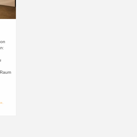
ion
n:
u
n Raum
ke
,