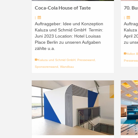
Coca-Cola House of Taste
70. Bu
|
|
Auftraggeber: Idee und Konzeption
Auftra
Kaluza und Schmid GmbH Termin:
Kaluza
Juni 2023 Location: Hotel Louisas
April 2
Place Berlin zu unseren Aufgaben
zu uns
zählte u.a.
Adlon B
Kaluza und Schmid GmbH
,
Pressewand
,
Pressewa
Sponsorenwand
,
Wandbau