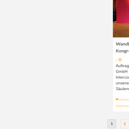
Wandb
Kongr
|
Auftra
GmbH T
Interco
unsere
Säule
Intercon
Säulenver
1
2