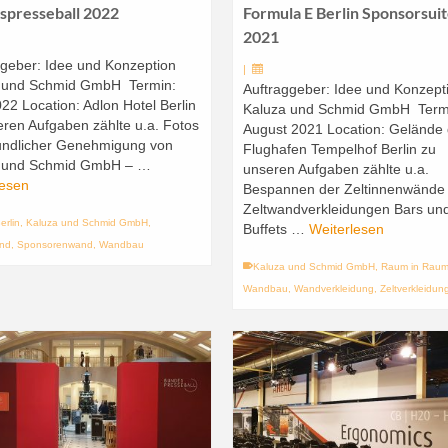
spresseball 2022
Formula E Berlin Sponsorsui
2021
ggeber: Idee und Konzeption
|
 und Schmid GmbH Termin:
Auftraggeber: Idee und Konzept
022 Location: Adlon Hotel Berlin
Kaluza und Schmid GmbH Term
eren Aufgaben zählte u.a. Fotos
August 2021 Location: Gelände
eundlicher Genehmigung von
Flughafen Tempelhof Berlin zu
 und Schmid GmbH – …
unseren Aufgaben zählte u.a.
lesen
Bespannen der Zeltinnenwände 
Zeltwandverkleidungen Bars un
erlin
,
Kaluza und Schmid GmbH
,
Buffets …
Weiterlesen
nd
,
Sponsorenwand
,
Wandbau
Kaluza und Schmid GmbH
,
Raum in Rau
Wandbau
,
Wandverkleidung
,
Zeltverkleidun