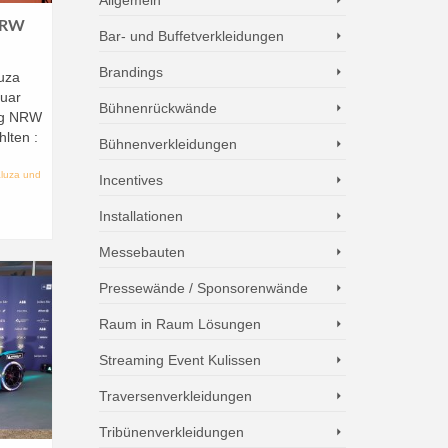
 NRW
Bar- und Buffetverkleidungen
Brandings
uza
uar
Bühnenrückwände
ng NRW
lten :
Bühnenverkleidungen
luza und
Incentives
Installationen
Messebauten
Pressewände / Sponsorenwände
Raum in Raum Lösungen
Streaming Event Kulissen
Traversenverkleidungen
Tribünenverkleidungen