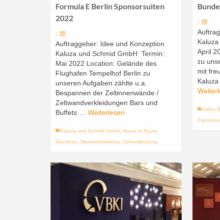
Formula E Berlin Sponsorsuiten
Bunde
2022
|
Auftra
|
Kaluza
Auftraggeber: Idee und Konzeption
April 2
Kaluza und Schmid GmbH Termin:
zu uns
Mai 2022 Location: Gelände des
mit fr
Flughafen Tempelhof Berlin zu
Kaluza
unseren Aufgaben zählte u.a.
Weiter
Bespannen der Zeltinnenwände /
Zeltwandverkleidungen Bars und
Adlon B
Buffets …
Weiterlesen
Pressewa
Kaluza und Schmid GmbH
,
Raum in Raum
,
Wandbau
,
Wandverkleidung
,
Zeltverkleidung