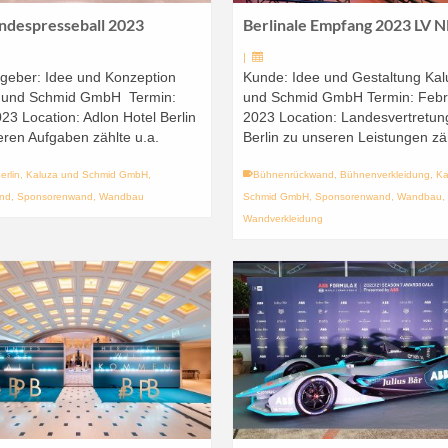
ndespresseball 2023
Berlinale Empfang 2023 LV
|
ggeber: Idee und Konzeption
Kunde: Idee und Gestaltung Kal
 und Schmid GmbH Termin:
und Schmid GmbH Termin: Febr
023 Location: Adlon Hotel Berlin
2023 Location: Landesvertretu
eren Aufgaben zählte u.a.
Berlin zu unseren Leistungen zäh
erlin
,
Kaluza und Schmid GmbH
,
Bühnenrückwand
,
Bühnenverkleidung
,
Ka
nd
,
Sponsorenwand
,
Wandbau
Schmid GmbH
,
Sponsorenwand
,
Wandbau
,
Wandverkleidung