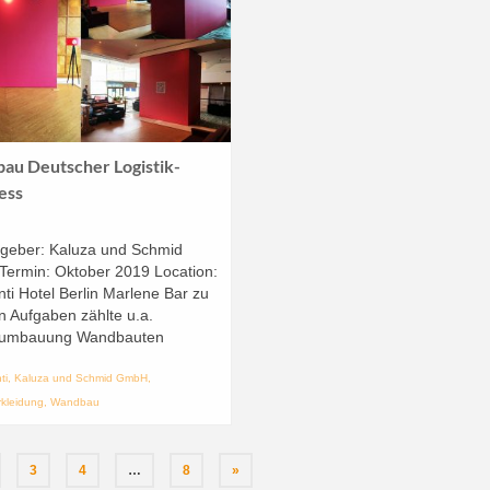
au Deutscher Logistik-
ess
ggeber: Kaluza und Schmid
ermin: Oktober 2019 Location:
nti Hotel Berlin Marlene Bar zu
n Aufgaben zählte u.a.
numbauung Wandbauten
ti
,
Kaluza und Schmid GmbH
,
kleidung
,
Wandbau
3
4
…
8
»