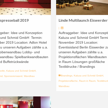
spresseball 2019
Linde Multilaunch Eiswerder
|
ggeber: Idee und Konzeption
Auftraggeber: Idee und Konzept
 und Schmid GmbH Termin:
Kaluza und Schmid GmbH Termi
er 2019 Location: Adlon Hotel
November 2019 Location:
zu unseren Aufgaben zählte u.a.
Eventisisland Berlin Eiswerder z
obenwandbau Lobby- und
unseren Aufgaben zählte u.a.
wandbau Spielbankwandbauten
Projektionsflächen Wandbaute
nd Buffetrückwände
in Raum Lösungen großfläche
Textildrucke / Brandings
erlin
,
Kaluza und Schmid GmbH
,
Brandings
,
Kaluza und Schmid GmbH
,
nd
,
Sponsorenwand
,
Wandbau
Projektionsfläche
,
Raum in Raum
,
Textildruc
Wandbau