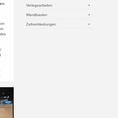
ten
Verlegearbeiten
Wandbauten
ion
Zeltverkleidungen
in:
 des
/
d
m
,
g