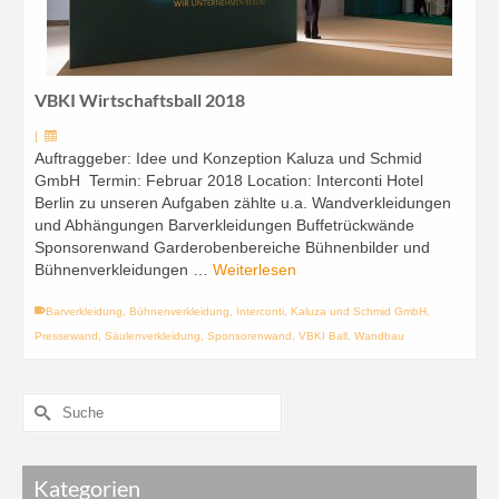
VBKI Wirtschaftsball 2018
|
Auftraggeber: Idee und Konzeption Kaluza und Schmid
GmbH Termin: Februar 2018 Location: Interconti Hotel
Berlin zu unseren Aufgaben zählte u.a. Wandverkleidungen
und Abhängungen Barverkleidungen Buffetrückwände
Sponsorenwand Garderobenbereiche Bühnenbilder und
Bühnenverkleidungen …
Weiterlesen
Barverkleidung
,
Bühnenverkleidung
,
Interconti
,
Kaluza und Schmid GmbH
,
Pressewand
,
Säulenverkleidung
,
Sponsorenwand
,
VBKI Ball
,
Wandbau
Kategorien