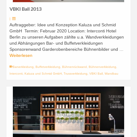
VBKI Ball 2013
|
Auftraggeber: Idee und Konzeption Kaluza und Schmid
GmbH Termin: Februar 2020 Location: Interconti Hotel
Berlin zu unseren Aufgaben zählte u.a. Wandverkleidungen
und Abhängungen Bar- und Buffetverkleidungen
Sponsorenwand Garderobenbereiche Bühnenbilder und …
Weiterlesen
Barverkleidung
,
Buffetverkleidung
,
Bühnenrückwand
,
Bühnenverkleidung
,
Interconti
,
Kaluza und Schmid GmbH
,
Trussverkleidung
,
VBKI Ball
,
Wandbau