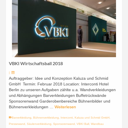
VBKI Wirtschaftsball 2018
|
Auftraggeber: Idee und Konzeption Kaluza und Schmid
GmbH Termin: Februar 2018 Location: Interconti Hotel
Berlin zu unseren Aufgaben zählte u.a. Wandverkleidungen
und Abhängungen Barverkleidungen Buffetrückwände
Sponsorenwand Garderobenbereiche Bühnenbilder und
Bühnenverkleidungen …
Weiterlesen
Barverkleidung
,
Bühnenverkleidung
,
Interconti
,
Kaluza und Schmid GmbH
,
Pressewand
,
Säulenverkleidung
,
Sponsorenwand
,
VBKI Ball
,
Wandbau