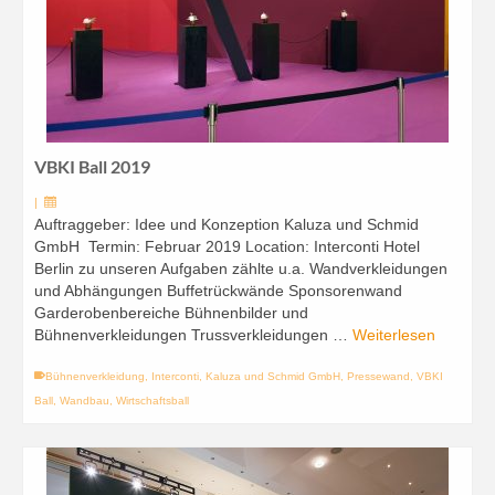
VBKI Ball 2019
|
Auftraggeber: Idee und Konzeption Kaluza und Schmid
GmbH Termin: Februar 2019 Location: Interconti Hotel
Berlin zu unseren Aufgaben zählte u.a. Wandverkleidungen
und Abhängungen Buffetrückwände Sponsorenwand
Garderobenbereiche Bühnenbilder und
Bühnenverkleidungen Trussverkleidungen …
Weiterlesen
Bühnenverkleidung
,
Interconti
,
Kaluza und Schmid GmbH
,
Pressewand
,
VBKI
Ball
,
Wandbau
,
Wirtschaftsball