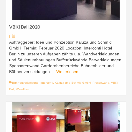
VBKI Ball 2020
|
Auftraggeber: Idee und Konzeption Kaluza und Schmid
GmbH Termin: Februar 2020 Location: Interconti Hotel
Berlin zu unseren Aufgaben zählte u.a. Wandverkleidungen
und Säulenumbauungen Buffetrückwände Barverkleidungen
Sponsorenwand Garderobenbereiche Bühnenbilder und
Bühnenverkleidungen …
Weiterlesen
Bühnenverkleidung
,
Interconti
,
Kaluza und Schmid GmbH
,
Pressewand
,
VBKI
Ball
,
Wandbau