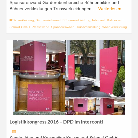
Sponsorenwand Garderobenbereiche Bühnenbilder und
Bühnenverkleidungen Trussverkleidungen …
Weiterlesen
Barverkleidung
,
Bühnenrückwand
,
Bühnenverkleidung
,
Interconti
,
Kaluza und
Schmid GmbH
,
Pressewand
,
Sponsorenwand
,
Trussverkleidung
,
Wandverkleidung
Logistikkongress 2016 – DPD im Interconti
|
Kunde: Idee und Konzeption Kaluza und Schmid GmbH