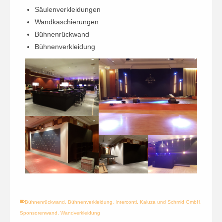
Säulenverkleidungen
Wandkaschierungen
Bühnenrückwand
Bühnenverkleidung
Bühnenrückwand
,
Bühnenverkleidung
,
Interconti
,
Kaluza und Schmid GmbH
,
Sponsorenwand
,
Wandverkleidung