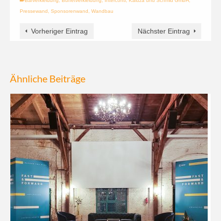
Barverkleidung
,
Buffetverkleidung
,
Interconti
,
Kaluza und Schmid GmbH
,
Pressewand
,
Sponsorenwand
,
Wandbau
Vorheriger Eintrag
Nächster Eintrag
Ähnliche Beiträge