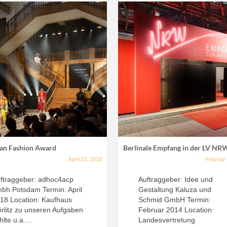
an Fashion Award
Berlinale Empfang in der LV NR
April 23, 2018
Februar
ftraggeber: adhoc4acp
Auftraggeber: Idee und
bh Potsdam Termin: April
Gestaltung Kaluza und
18 Location: Kaufhaus
Schmid GmbH Termin:
rlitz zu unseren Aufgaben
Februar 2014 Location:
hlte u.a....
Landesvertretung