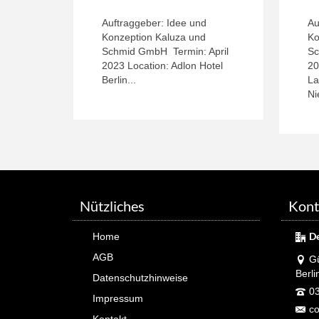
Auftraggeber: Idee und
Au
Konzeption Kaluza und
Ko
Schmid GmbH Termin: April
Sc
2023 Location: Adlon Hotel
20
Berlin...
La
Ni
Nützliches
Kont
D
Home
AGB
Gü
Berli
Datenschutzhinweise
03
Impressum
co
Kontakt