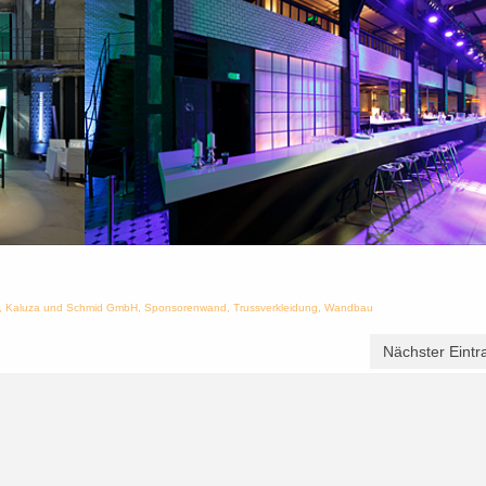
,
Kaluza und Schmid GmbH
,
Sponsorenwand
,
Trussverkleidung
,
Wandbau
Nächster Eintr