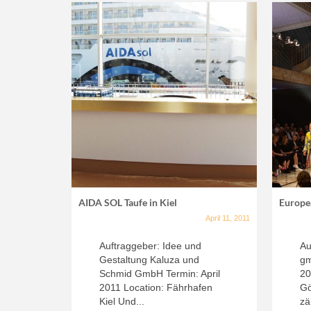
AIDA SOL Taufe in Kiel
Europe
April 11, 2011
Auftraggeber: Idee und
Au
Gestaltung Kaluza und
gm
Schmid GmbH Termin: April
20
2011 Location: Fährhafen
Gö
Kiel Und...
zä