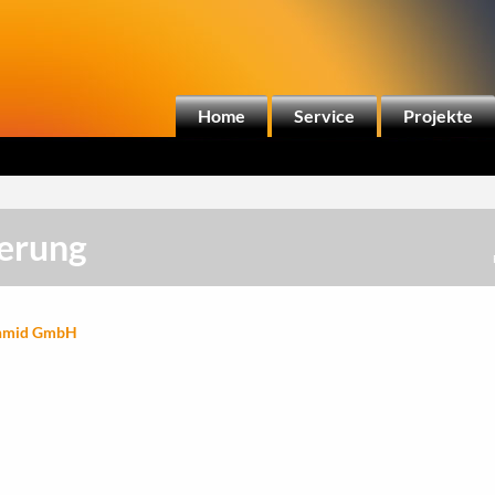
Home
Service
Projekte
herung
chmid GmbH