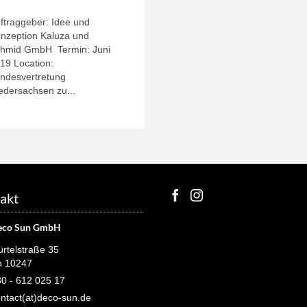
ftraggeber: Idee und
nzeption Kaluza und
hmid GmbH Termin: Juni
19 Location:
ndesvertretung
edersachsen zu...
akt
eco Sun GmbH
rtelstraße 35
n 10247
0 - 612 025 17
ntact(at)deco-sun.de