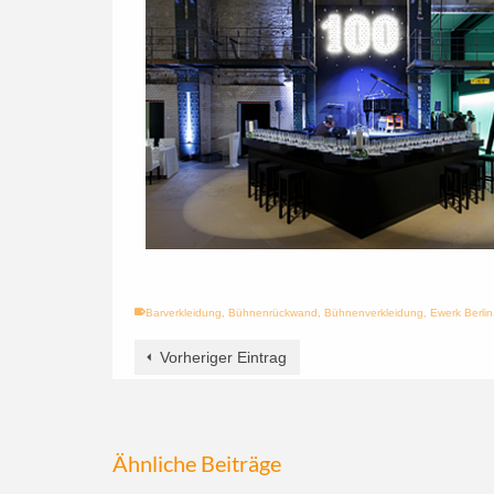
Barverkleidung
,
Bühnenrückwand
,
Bühnenverkleidung
,
Ewerk Berlin
Vorheriger Eintrag
Ähnliche Beiträge