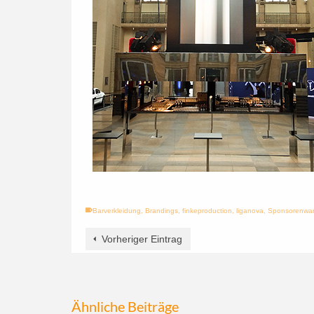
Barverkleidung
,
Brandings
,
finkeproduction
,
liganova
,
Sponsorenwa
Vorheriger Eintrag
Ähnliche Beiträge