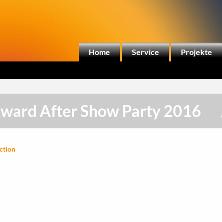
Home
Service
Projekte
Award After Show Party 2016
uction