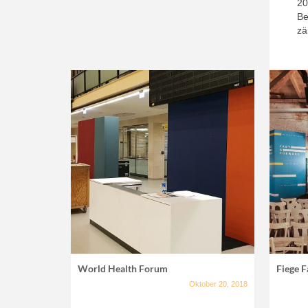
20
Be
zä
World Health Forum
Fiege 
Oktober 20, 2018