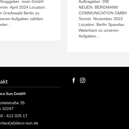
ftraggeber: moin GmbH
Auftrageber: DIE
rmin: April 2024 Location:
NEUEN. BERGMANN
n Greifswald Berlin zu
COMMUNICATION GMBH
seren Aufgaben zählten
Termin: November 2023
eder...
Location: Berlin Spandau
Waterkant zu unseren
Aufgaben...
akt
eco Sun GmbH
rtelstraße 35
n 10247
0 - 612 025 17
ntact(at)deco-sun.de