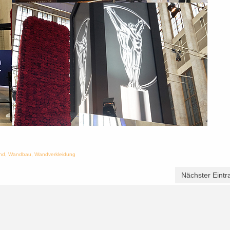
nd
,
Wandbau
,
Wandverkleidung
Nächster Eintr