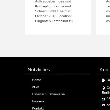
Auftraggeber: Idee und
Au
Konzeption Kaluza und
Te
Schmid GmbH Termin:
vo
Oktober 2018 Location:
un
Flughafen Tempelhof zu...
wi
Nützliches
Kont
D
Home
AGB
Gü
Berli
Datenschutzhinweise
03
Impressum
co
Kontakt