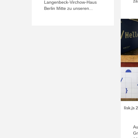
zä
Langenbeck-Virchow-Haus
Berlin Mitte zu unseren...
lisk.js
Au
Gm