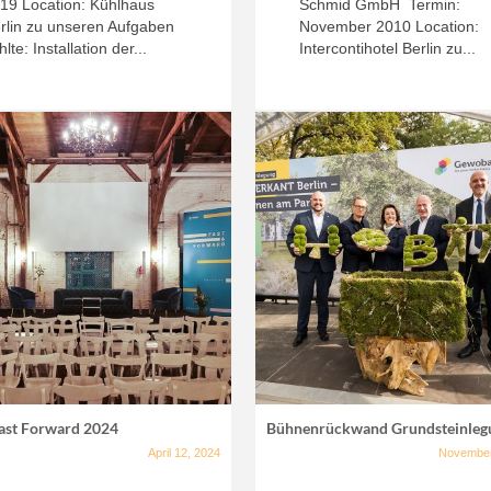
19 Location: Kühlhaus
Schmid GmbH Termin:
rlin zu unseren Aufgaben
November 2010 Location:
hlte: Installation der...
Intercontihotel Berlin zu...
Fast Forward 2024
Bühnenrückwand Grundsteinleg
April 12, 2024
November