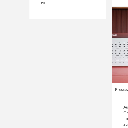
zu...
Presse
Au
Gm
Lo
zu