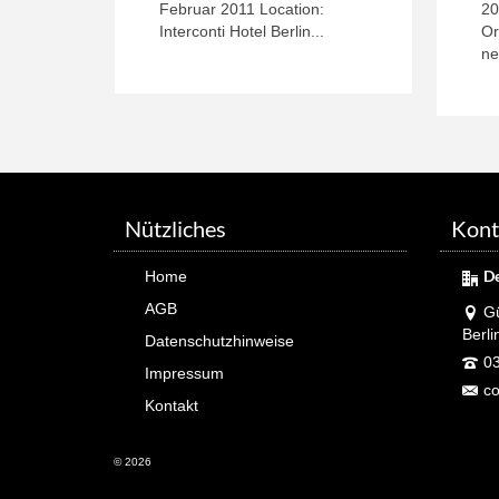
Februar 2011 Location:
20
Interconti Hotel Berlin...
Or
ne
Nützliches
Kont
D
Home
AGB
Gü
Berli
Datenschutzhinweise
03
Impressum
co
Kontakt
© 2026