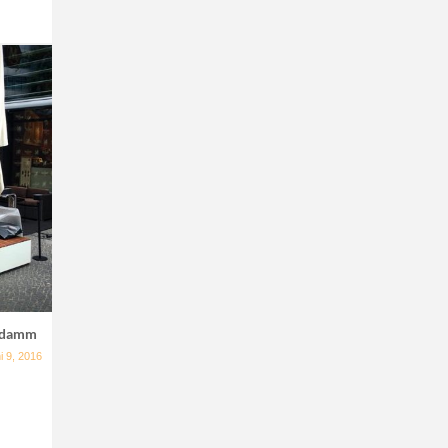
udamm
i 9, 2016