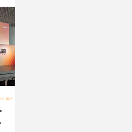
i 6, 2026
am
u