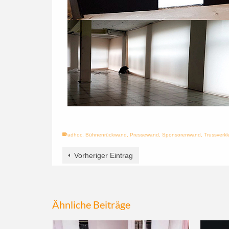
adhoc
,
Bühnenrückwand
,
Pressewand
,
Sponsorenwand
,
Trussverkl
Vorheriger Eintrag
Ähnliche Beiträge