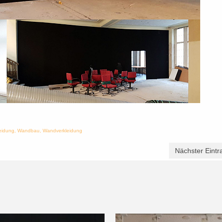
eidung
,
Wandbau
,
Wandverkleidung
Nächster Eintr