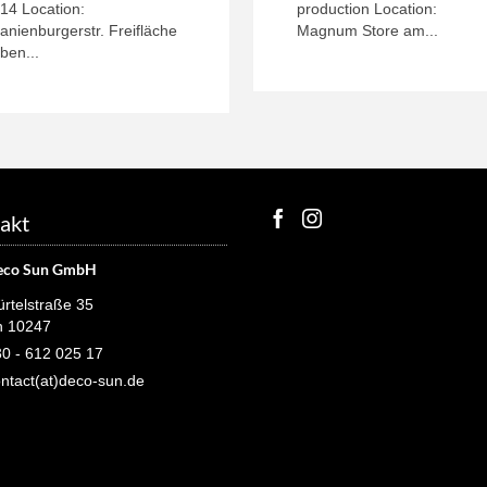
14 Location:
production Location:
anienburgerstr. Freifläche
Magnum Store am...
ben...
akt
eco Sun GmbH
rtelstraße 35
n 10247
0 - 612 025 17
ntact(at)deco-sun.de