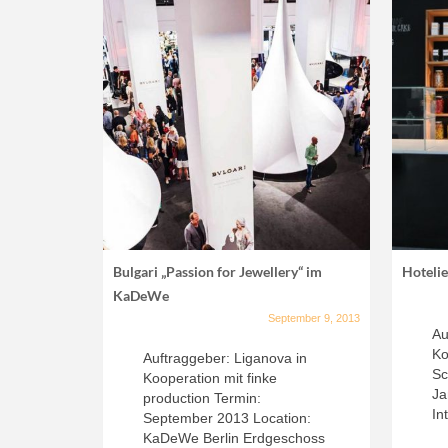
Bulgari „Passion for Jewellery“ im
Hotelie
KaDeWe
September 9, 2013
Au
Ko
Auftraggeber: Liganova in
Sc
Kooperation mit finke
Ja
production Termin:
In
September 2013 Location:
KaDeWe Berlin Erdgeschoss