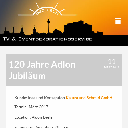
11
120 Jahre Adlon
MÄRZ 2017
Jubiläum
Kunde: Idee und Konzeption
Kaluza und Schmid GmbH
Termin: März 2017
Location: Aldon Berlin
zu unseren Aufgaben zählte u.a.