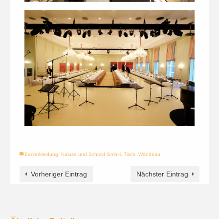
Barverkleidung
,
Kaluza und Schmid GmbH
,
Tisch
,
Wandbau
Vorheriger Eintrag
Nächster Eintrag