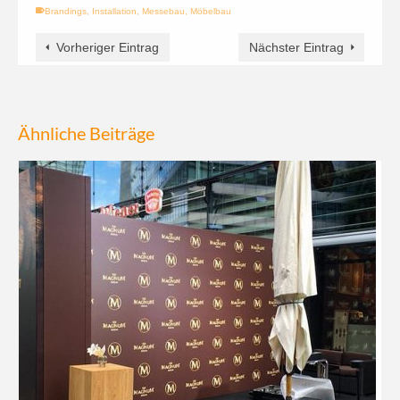
Brandings
,
Installation
,
Messebau
,
Möbelbau
Vorheriger Eintrag
Nächster Eintrag
Ähnliche Beiträge