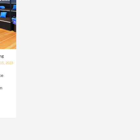
ng
15, 2023
ce
em
n