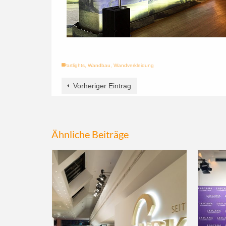
artlights
,
Wandbau
,
Wandverkleidung
Vorheriger Eintrag
Ähnliche Beiträge