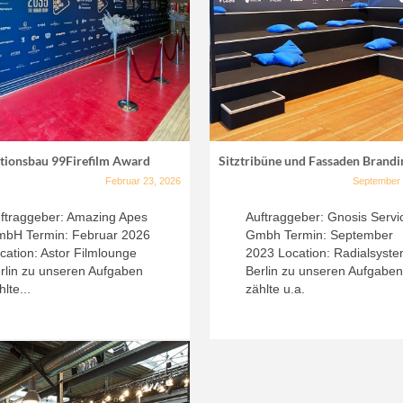
tionsbau 99Firefilm Award
Sitztribüne und Fassaden Brandi
Februar 23, 2026
September 
ftraggeber: Amazing Apes
Auftraggeber: Gnosis Servi
bH Termin: Februar 2026
Gmbh Termin: September
cation: Astor Filmlounge
2023 Location: Radialsyst
rlin zu unseren Aufgaben
Berlin zu unseren Aufgabe
hlte...
zählte u.a.