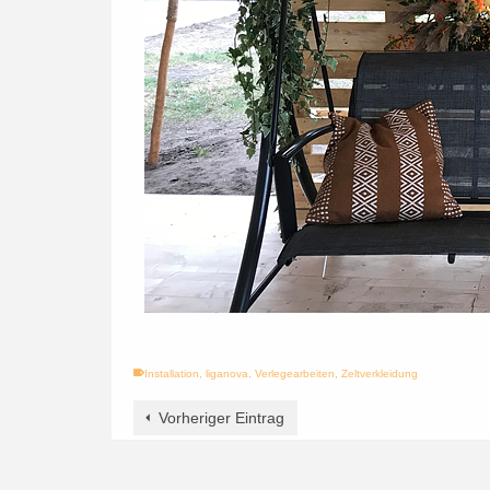
Installation
,
liganova
,
Verlegearbeiten
,
Zeltverkleidung
Vorheriger Eintrag