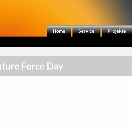
Home
Service
Projekte
uture Force Day
A