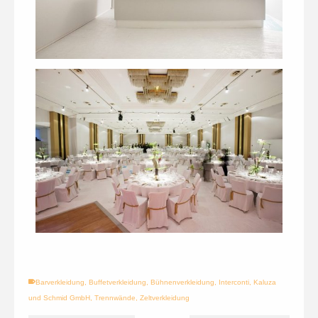
Barverkleidung
,
Buffetverkleidung
,
Bühnenverkleidung
,
Interconti
,
Kaluza
und Schmid GmbH
,
Trennwände
,
Zeltverkleidung