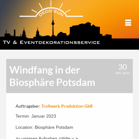
30
Windfang in der
JAN. 2023
Biosphäre Potsdam
Auftrageber:
Trollwerk Produktion GbR
Termin: Januar 2023
Location: Biosphäre Potsdam
zu unseren Aufgaben zählte u.a.