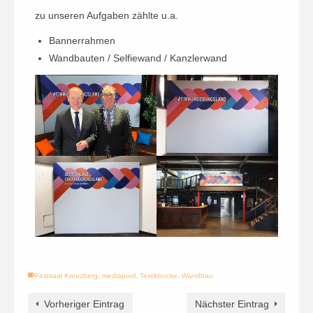
zu unseren Aufgaben zählte u.a.
Bannerrahmen
Wandbauten / Selfiewand / Kanzlerwand
Festsaal Kreuzberg
,
mediapool
,
Textildrucke
,
Wandbau
Vorheriger Eintrag
Nächster Eintrag