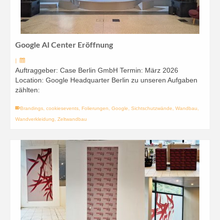
Google AI Center Eröffnung
|
Auftraggeber: Case Berlin GmbH Termin: März 2026
Location: Google Headquarter Berlin zu unseren Aufgaben
zählten:
Brandings
,
cookiesevents
,
Folierungen
,
Google
,
Sichtschutzwände
,
Wandbau
,
Wandverkleidung
,
Zeltwandbau