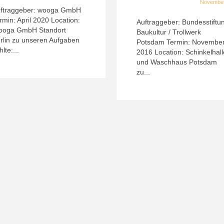
November
ftraggeber: wooga GmbH
rmin: April 2020 Location:
Auftraggeber: Bundesstiftu
oga GmbH Standort
Baukultur / Trollwerk
rlin zu unseren Aufgaben
Potsdam Termin: Novembe
hlte:...
2016 Location: Schinkelhall
und Waschhaus Potsdam
zu...