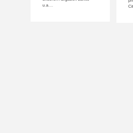
pr
u.a....
Ci