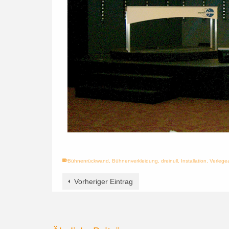
Bühnenrückwand
,
Bühnenverkleidung
,
dreinull
,
Installation
,
Verlege
Vorheriger Eintrag