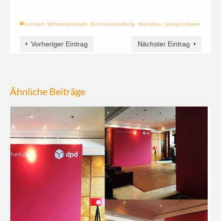
aventem
,
Bühnenrückwand
,
Bühnenverkleidung
,
Messebau
,
Verlegearbeiten
Vorheriger Eintrag
Nächster Eintrag
Ähnliche Beiträge