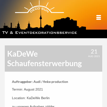
21
KaDeWe
AUG. 2021
Schaufensterwerbung
Auftraggeber: Audi / finke production
Termin: August 2021
Location: KaDeWe Berlin
zu unseren Aufgaben zählte: