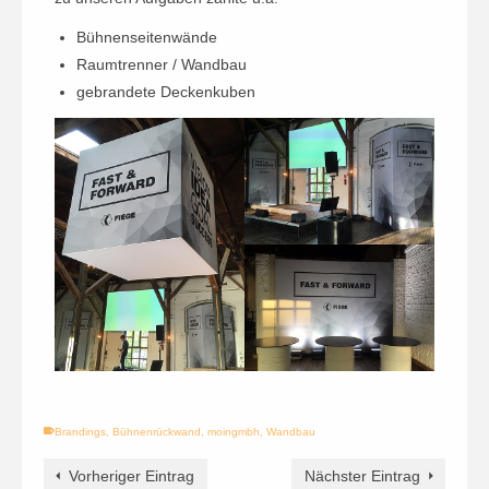
Bühnenseitenwände
Raumtrenner / Wandbau
gebrandete Deckenkuben
Brandings
,
Bühnenrückwand
,
moingmbh
,
Wandbau
Vorheriger Eintrag
Nächster Eintrag