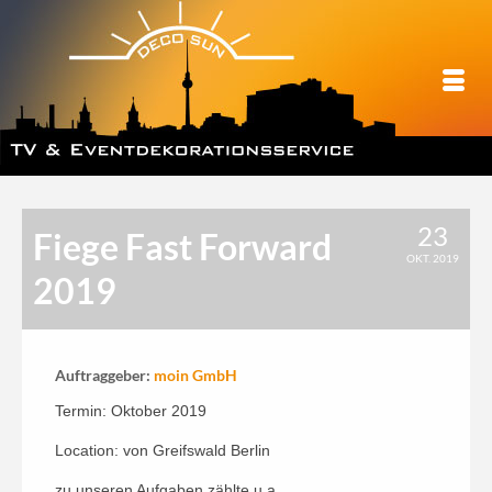
23
Fiege Fast Forward
OKT. 2019
2019
Auftraggeber:
moin GmbH
Termin: Oktober 2019
Location: von Greifswald Berlin
zu unseren Aufgaben zählte u.a.