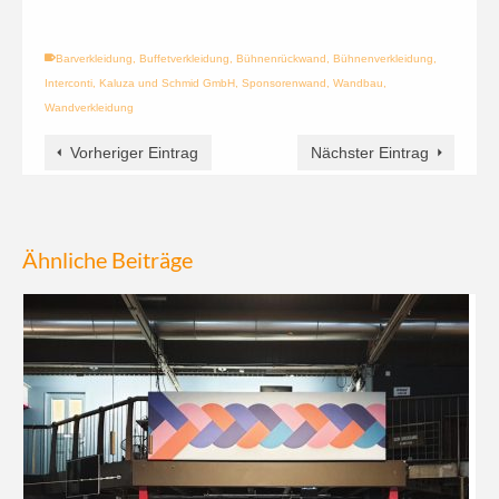
Barverkleidung
,
Buffetverkleidung
,
Bühnenrückwand
,
Bühnenverkleidung
,
Interconti
,
Kaluza und Schmid GmbH
,
Sponsorenwand
,
Wandbau
,
Wandverkleidung
Vorheriger Eintrag
Nächster Eintrag
Ähnliche Beiträge