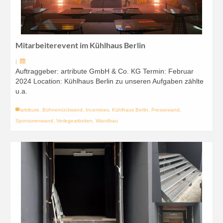
Mitarbeiterevent im Kühlhaus Berlin
|
Auftraggeber: artribute GmbH & Co. KG Termin: Februar
2024 Location: Kühlhaus Berlin zu unseren Aufgaben zählte
u.a.
artribute
,
Bühnenrückwand
,
Incentives
,
Kühlhaus Berlin
,
Pressewand
,
Sponsorenwand
,
Verlegearbeiten
,
Wandbau