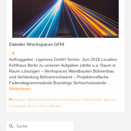
Daimler Workspaces GFM
|
Auftraggeber: Liganova GmbH Termin: Juni 2018 Location:
Kühlhaus Berlin zu unseren Aufgaben zählte u.a. Raum in
Raum Lösungen – Workspaces Wandbauten Bühnenbau
und Verkleidung Bühnenrückwand – Projektionsfläche
Fadendiagrammwände Brandings Sichtschutzwände …
Weiterlesen
Brandings
,
Bühnenrückwand
,
Bühnenverkleidung
,
Kühlhaus Berlin
,
liganova
,
Pressewand
,
Raum in Raum
,
Wandbau