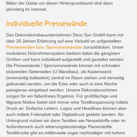
Bilder der Gäste vor dieser Hintergrundwand sind dann
jahrelang im Internet.
individuelle Pressewände
Das Dekorationsbauunternehmen Deco Sun GmbH kann mit
über 20 Jahren Erfahrung auf eine Vielzahl an aufgestellten
Pressewänden bzw. Sponsorenwänden
zurückblicken. Unser
modulares Holzrahmensystem bedient dabei die gängisten
Größen und kann individuell aufgestellt und gestaltet werden.
Die Pressewände / Sponsorenwände können mit schmalen
stützenden Seitenteilen (U Wandbau), als Kastenwand
(innenseitig ballastiert) zentral im Raum stehen und vierseitig
gebrandet werden, um die Ecke oder auch in eine Nische
passgenau eingebaut werden. Unsere Dekorateure/innen
sorgen für ein faltenfreies Ergebnis. Für großflächige und
filigrane Motive bietet sich immer eine Textilbespannung mittels
Druck an. Einfache Lettern, Logos und Headlines können aber
auch mittels Folienplott oder Digitaldruck geklebt werden. Als
Untergrund nutzen wir dann Textilien wie Nesselstoffe oder im
Außenbereich auch witterungsbeständige Planenstoffe.
Textildrucke gibt es mittlerweile sogar nachhaltiger mit hohem