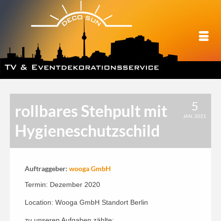
5
rollbares Stehpult mit
JAN. 2021
Hygieneschutzschild
Auftraggeber:
wooga GmbH
Termin: Dezember 2020
Location: Wooga GmbH Standort Berlin
zu unseren Aufgaben zählte: