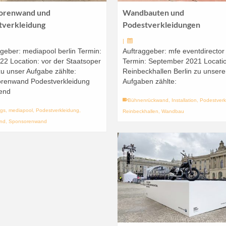
orenwand und
Wandbauten und
tverkleidung
Podestverkleidungen
|
geber: mediapool berlin Termin:
Auftraggeber: mfe eventdirecto
22 Location: vor der Staatsoper
Termin: September 2021 Locati
zu unser Aufgabe zählte:
Reinbeckhallen Berlin zu unser
renwand Podestverkleidung
Aufgaben zählte:
end
Bühnenrückwand
,
Installation
,
Podestverk
ngs
,
mediapool
,
Podestverkleidung
,
Reinbeckhallen
,
Wandbau
nd
,
Sponsorenwand