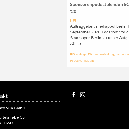
Sponsorenpodestblenden S
’20
|
Auftraggeber: mediapool berlin 
September 2020 Location: vor d
Staatsoper Berlin zu unser Aufg
zählte:
Brandings
,
Bühnenverkleidung
,
mediapoo
Podestverkleidung
akt
eco Sun GmbH
rtelstraße 35
n 10247