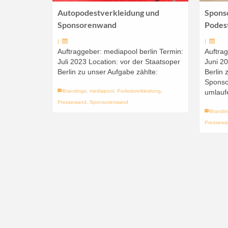
Autopodestverkleidung und
Spons
Sponsorenwand
Podes
|
|
Auftraggeber: mediapool berlin Termin:
Auftrag
Juli 2023 Location: vor der Staatsoper
Juni 20
Berlin zu unser Aufgabe zählte:
Berlin 
Sponso
Brandings
,
mediapool
,
Podestverkleidung
,
umlauf
Pressewand
,
Sponsorenwand
Brandi
Pressewa