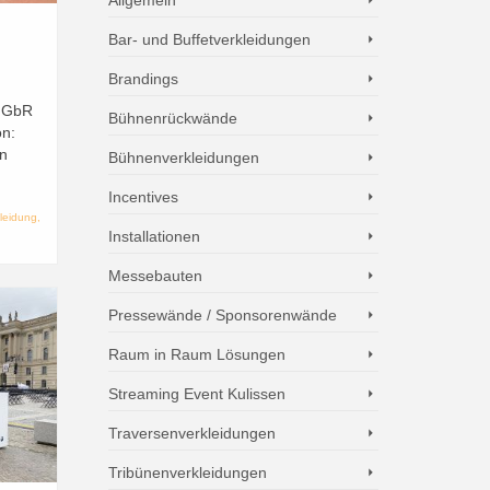
Bar- und Buffetverkleidungen
Brandings
r GbR
Bühnenrückwände
on:
en
Bühnenverkleidungen
Incentives
leidung
,
Installationen
Messebauten
Pressewände / Sponsorenwände
Raum in Raum Lösungen
Streaming Event Kulissen
Traversenverkleidungen
Tribünenverkleidungen