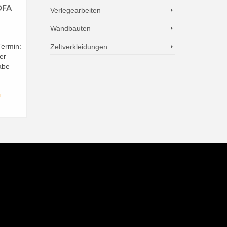
OFA
Verlegearbeiten
Wandbauten
Termin:
Zeltverkleidungen
er
abe
l
,