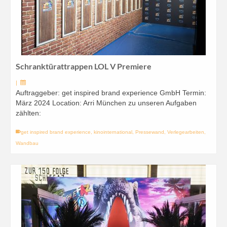
Schranktürattrappen LOL V Premiere
|
Auftraggeber: get inspired brand experience GmbH Termin:
März 2024 Location: Arri München zu unseren Aufgaben
zählten:
get inspired brand experience
,
kinointernational
,
Pressewand
,
Verlegearbeiten
,
Wandbau