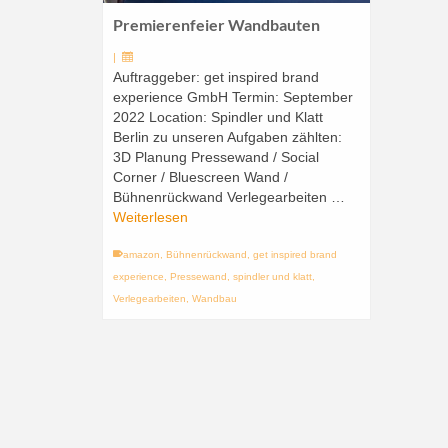
Premierenfeier Wandbauten
|
Auftraggeber: get inspired brand
experience GmbH Termin: September
2022 Location: Spindler und Klatt
Berlin zu unseren Aufgaben zählten:
3D Planung Pressewand / Social
Corner / Bluescreen Wand /
Bühnenrückwand Verlegearbeiten …
Weiterlesen
amazon
,
Bühnenrückwand
,
get inspired brand
experience
,
Pressewand
,
spindler und klatt
,
Verlegearbeiten
,
Wandbau